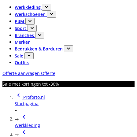
Werkkleding
Werkschoenen
PBM
Sport
Branches
Merken
Bedrukken & Borduren
Sale
Outfits
Offerte aanvragen
Offerte
Sale met kortingen tot -30%
Proforto.nl
Startpagina
–
→
Werkkleding
→