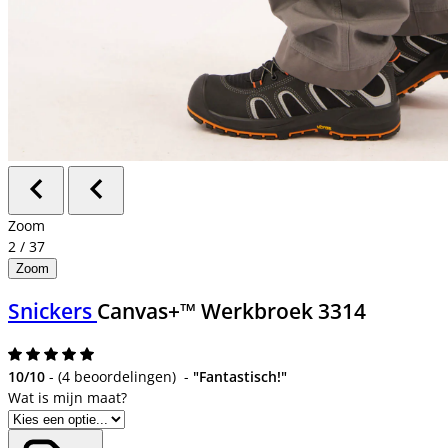
Zoom
2
/
37
Zoom
Snickers
Canvas+™ Werkbroek 3314
10/10
-
(
4 beoordelingen
)
-
"Fantastisch!"