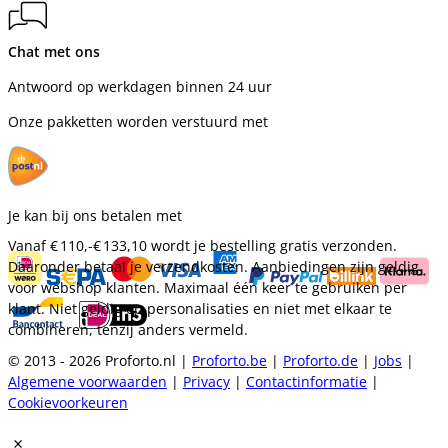
Chat met ons
Antwoord op werkdagen binnen 24 uur
Onze pakketten worden verstuurd met
Je kan bij ons betalen met
Vanaf
€ 110,-
€ 133,10
wordt je bestelling gratis verzonden.
Daaronder betaal je verzendkosten. Aanbiedingen zijn geldig
voor webshop klanten. Maximaal één keer te gebruiken per
klant. Niet geldig op personalisaties en niet met elkaar te
combineren, tenzij anders vermeld.
© 2013 - 2026 Proforto.nl |
Proforto.be
|
Proforto.de
|
Jobs
|
Algemene voorwaarden
|
Privacy
|
Contactinformatie
|
Cookievoorkeuren