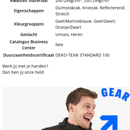
Kwaliteit materiaal
200-249gr/m², 250-299gr/m²
Duimstokzak, Kniezak, Reflecterend,
Eigenschappen
Stretch
Geel/Marineblauw, Geel/Zwart,
Kleurgroep(en)
Oranje/Zwart
Geslacht
Unisex, Heren
Catalogus Business
Nee
Center
Duurzaamheidscertificaat
OEKO-TEX® STANDARD 100
Werk jij met je handen?
Dan ben jij onze held