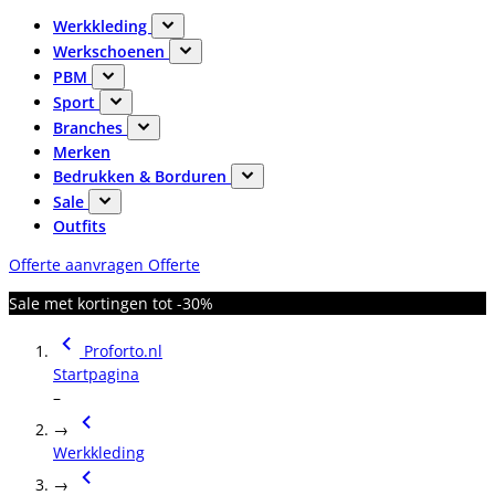
Werkkleding
Werkschoenen
PBM
Sport
Branches
Merken
Bedrukken & Borduren
Sale
Outfits
Offerte aanvragen
Offerte
Sale met kortingen tot -30%
Proforto.nl
Startpagina
–
→
Werkkleding
→