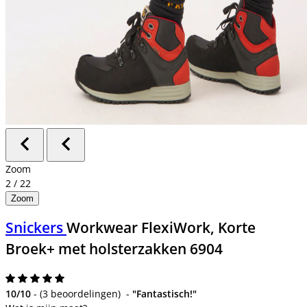
Zoom
2
/
22
Zoom
Snickers
Workwear FlexiWork, Korte
Broek+ met holsterzakken 6904
10/10
-
(
3 beoordelingen
)
-
"Fantastisch!"