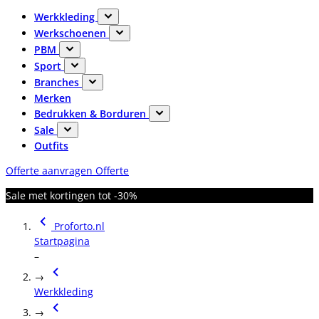
Werkkleding
Werkschoenen
PBM
Sport
Branches
Merken
Bedrukken & Borduren
Sale
Outfits
Offerte aanvragen
Offerte
Sale met kortingen tot -30%
Proforto.nl
Startpagina
–
→
Werkkleding
→