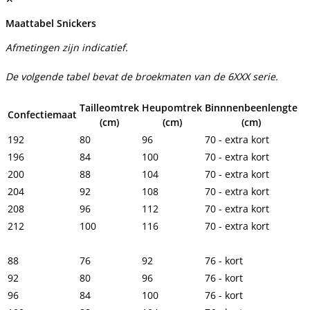
Maattabel Snickers
Afmetingen zijn indicatief.
De volgende tabel bevat de broekmaten van de 6XXX serie.
Tailleomtrek
Heupomtrek
Binnnenbeenlengte
Confectiemaat
(cm)
(cm)
(cm)
192
80
96
70 - extra kort
196
84
100
70 - extra kort
200
88
104
70 - extra kort
204
92
108
70 - extra kort
208
96
112
70 - extra kort
212
100
116
70 - extra kort
88
76
92
76 - kort
92
80
96
76 - kort
96
84
100
76 - kort