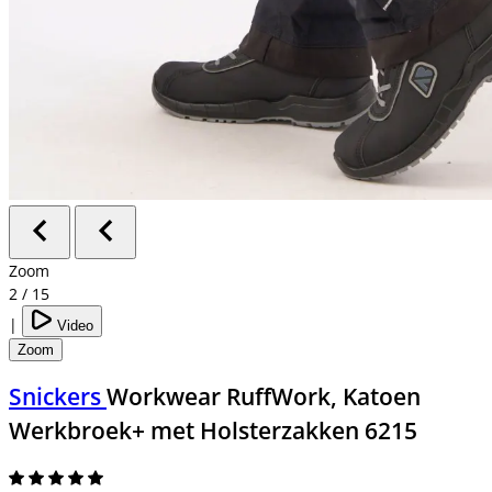
Zoom
2
/
15
|
Video
Zoom
Snickers
Workwear RuffWork, Katoen
Werkbroek+ met Holsterzakken 6215