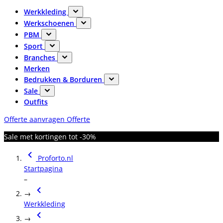
Werkkleding
Werkschoenen
PBM
Sport
Branches
Merken
Bedrukken & Borduren
Sale
Outfits
Offerte aanvragen
Offerte
Sale met kortingen tot -30%
Proforto.nl
Startpagina
–
→
Werkkleding
→