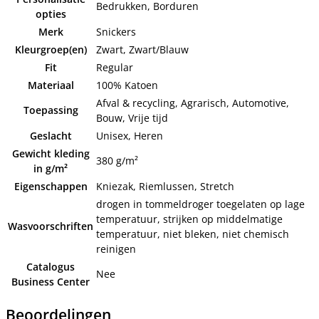
Bedrukken, Borduren
opties
Merk
Snickers
Kleurgroep(en)
Zwart, Zwart/Blauw
Fit
Regular
Materiaal
100% Katoen
Afval & recycling, Agrarisch, Automotive,
Toepassing
Bouw, Vrije tijd
Geslacht
Unisex, Heren
Gewicht kleding
380 g/m²
in g/m²
Eigenschappen
Kniezak, Riemlussen, Stretch
drogen in tommeldroger toegelaten op lage
temperatuur, strijken op middelmatige
Wasvoorschriften
temperatuur, niet bleken, niet chemisch
reinigen
Catalogus
Nee
Business Center
Beoordelingen