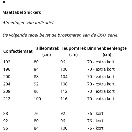
✕
Maattabel Snickers
Afmetingen zijn indicatief.
De volgende tabel bevat de broekmaten van de 6XXX serie.
Tailleomtrek
Heupomtrek
Binnnenbeenlengte
Confectiemaat
(cm)
(cm)
(cm)
192
80
96
70 - extra kort
196
84
100
70 - extra kort
200
88
104
70 - extra kort
204
92
108
70 - extra kort
208
96
112
70 - extra kort
212
100
116
70 - extra kort
88
76
92
76 - kort
92
80
96
76 - kort
96
84
100
76 - kort