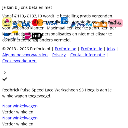
Je kan bij ons betalen met
Vanaf
€ 110,-
€ 133,10
wordt je bestelling gratis verzonden.
Daaronder betaal je verzendkosten. Aanbiedingen zijn geldig
voor webshop klanten. Maximaal één keer te gebruiken per
klant. Niet geldig op personalisaties en niet met elkaar te
combineren, tenzij anders vermeld.
© 2013 - 2026 Proforto.nl |
Proforto.be
|
Proforto.de
|
Jobs
|
Algemene voorwaarden
|
Privacy
|
Contactinformatie
|
Cookievoorkeuren
Redbrick Pulse Speed Lace Werkschoen S3 Hoog is aan je
winkelwagen toegevoegd.
Naar winkelwagen
Verder winkelen
Naar winkelwagen
Verder winkelen