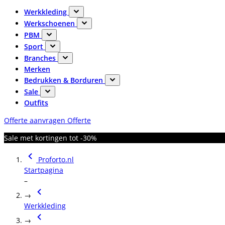
Werkkleding
Werkschoenen
PBM
Sport
Branches
Merken
Bedrukken & Borduren
Sale
Outfits
Offerte aanvragen
Offerte
Sale met kortingen tot -30%
Proforto.nl
Startpagina
–
→
Werkkleding
→