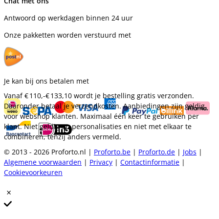
Chat met ons
Antwoord op werkdagen binnen 24 uur
Onze pakketten worden verstuurd met
Je kan bij ons betalen met
Vanaf
€ 110,-
€ 133,10
wordt je bestelling gratis verzonden.
Daaronder betaal je verzendkosten. Aanbiedingen zijn geldig
voor webshop klanten. Maximaal één keer te gebruiken per
klant. Niet geldig op personalisaties en niet met elkaar te
combineren, tenzij anders vermeld.
© 2013 - 2026 Proforto.nl |
Proforto.be
|
Proforto.de
|
Jobs
|
Algemene voorwaarden
|
Privacy
|
Contactinformatie
|
Cookievoorkeuren