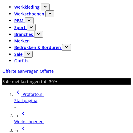
Werkkleding
Werkschoenen
PBM
Sport
Branches
Merken
Bedrukken & Borduren
Sale
Outfits
Offerte aanvragen
Offerte
Sale met kortingen tot -30%
Proforto.nl
Startpagina
–
→
Werkschoenen
→