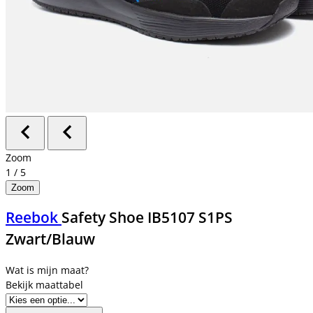
Zoom
1
/
5
Zoom
Reebok
Safety Shoe IB5107 S1PS
Zwart/Blauw
Bekijk maattabel