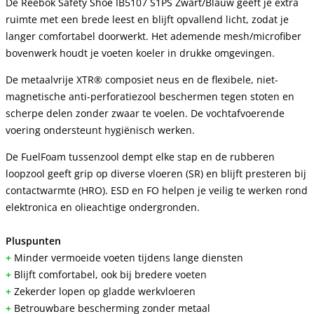
De Reebok Safety Shoe IB5107 S1PS Zwart/Blauw geeft je extra
ruimte met een brede leest en blijft opvallend licht, zodat je
langer comfortabel doorwerkt. Het ademende mesh/microfiber
bovenwerk houdt je voeten koeler in drukke omgevingen.
De metaalvrije XTR® composiet neus en de flexibele, niet-
magnetische anti-perforatiezool beschermen tegen stoten en
scherpe delen zonder zwaar te voelen. De vochtafvoerende
voering ondersteunt hygiënisch werken.
De FuelFoam tussenzool dempt elke stap en de rubberen
loopzool geeft grip op diverse vloeren (SR) en blijft presteren bij
contactwarmte (HRO). ESD en FO helpen je veilig te werken rond
elektronica en olieachtige ondergronden.
Pluspunten
+
Minder vermoeide voeten tijdens lange diensten
+
Blijft comfortabel, ook bij bredere voeten
+
Zekerder lopen op gladde werkvloeren
+
Betrouwbare bescherming zonder metaal