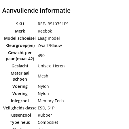
Aanvullende informatie
SKU
REE-IB5107S1PS
Merk
Reebok
Model schoeisel
Laag model
Kleurgroep(en)
Zwart/Blauw
Gewicht per
490
paar (maat 42)
Geslacht
Unisex, Heren
Materiaal
Mesh
schoen
Voering
Nylon
Voering
Nylon
Inlegzool
Memory Tech
Veiligheidsklasse
ESD, S1P
Tussenzool
Rubber
Type neus
Composiet