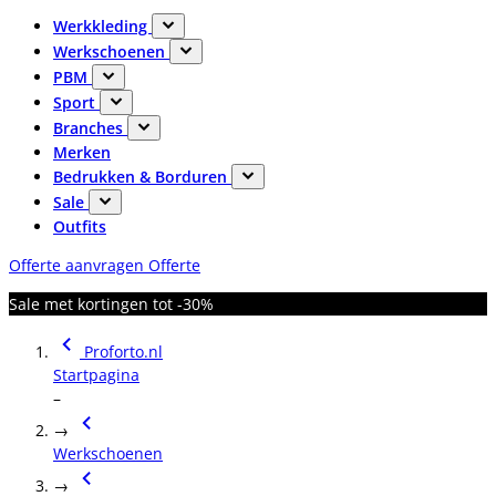
Werkkleding
Werkschoenen
PBM
Sport
Branches
Merken
Bedrukken & Borduren
Sale
Outfits
Offerte aanvragen
Offerte
Sale met kortingen tot -30%
Proforto.nl
Startpagina
–
→
Werkschoenen
→