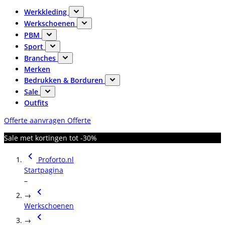
Werkkleding
Werkschoenen
PBM
Sport
Branches
Merken
Bedrukken & Borduren
Sale
Outfits
Offerte aanvragen
Offerte
Sale met kortingen tot -30%
Proforto.nl
Startpagina
–
→
Werkschoenen
→