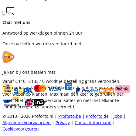
Chat met ons
Antwoord op werkdagen binnen 24 uur
Onze pakketten worden verstuurd met
Je kan bij ons betalen met
Vanaf
€ 110,-
€ 133,10
wordt je bestelling gratis verzonden.
Daaronder betaal je verzendkosten. Aanbiedingen zijn geldig
voor webshop klanten. Maximaal één keer te gebruiken per
klant. Niet geldig op personalisaties en niet met elkaar te
combineren, tenzij anders vermeld.
© 2013 - 2026 Proforto.nl |
Proforto.be
|
Proforto.de
|
Jobs
|
Algemene voorwaarden
|
Privacy
|
Contactinformatie
|
Cookievoorkeuren