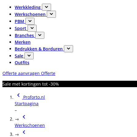
Werkkleding
Werkschoenen
PBM
Sport
Branches
Merken
Bedrukken & Borduren
Sale
Outfits
Offerte aanvragen
Offerte
Sale met kortingen tot -30%
Proforto.nl
Startpagina
–
→
Werkschoenen
→