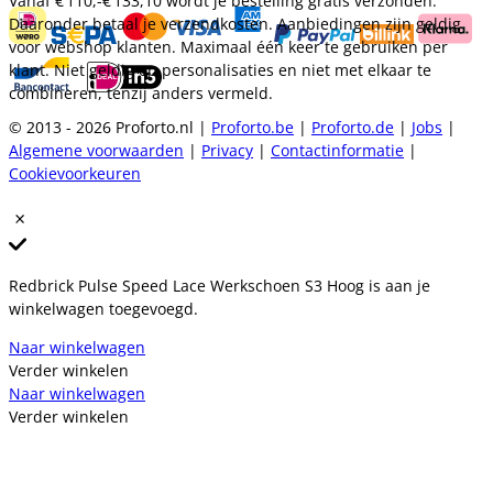
Vanaf
€ 110,-
€ 133,10
wordt je bestelling gratis verzonden.
Daaronder betaal je verzendkosten. Aanbiedingen zijn geldig
voor webshop klanten. Maximaal één keer te gebruiken per
klant. Niet geldig op personalisaties en niet met elkaar te
combineren, tenzij anders vermeld.
© 2013 - 2026 Proforto.nl |
Proforto.be
|
Proforto.de
|
Jobs
|
Algemene voorwaarden
|
Privacy
|
Contactinformatie
|
Cookievoorkeuren
Redbrick Pulse Speed Lace Werkschoen S3 Hoog is aan je
winkelwagen toegevoegd.
Naar winkelwagen
Verder winkelen
Naar winkelwagen
Verder winkelen