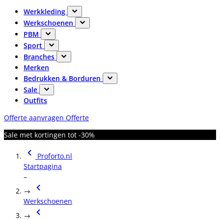
Werkkleding
Werkschoenen
PBM
Sport
Branches
Merken
Bedrukken & Borduren
Sale
Outfits
Offerte aanvragen
Offerte
Sale met kortingen tot -30%
Proforto.nl
Startpagina
–
→
Werkschoenen
→