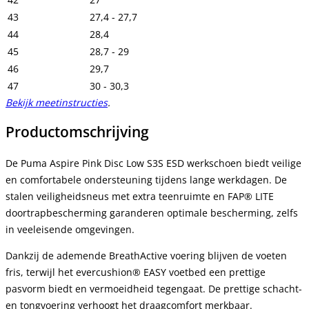
43
27,4 - 27,7
44
28,4
45
28,7 - 29
46
29,7
47
30 - 30,3
Bekijk meetinstructies
.
Productomschrijving
De Puma Aspire Pink Disc Low S3S ESD werkschoen biedt veilige
en comfortabele ondersteuning tijdens lange werkdagen. De
stalen veiligheidsneus met extra teenruimte en FAP® LITE
doortrapbescherming garanderen optimale bescherming, zelfs
in veeleisende omgevingen.
Dankzij de ademende BreathActive voering blijven de voeten
fris, terwijl het evercushion® EASY voetbed een prettige
pasvorm biedt en vermoeidheid tegengaat. De prettige schacht-
en tongvoering verhoogt het draagcomfort merkbaar.