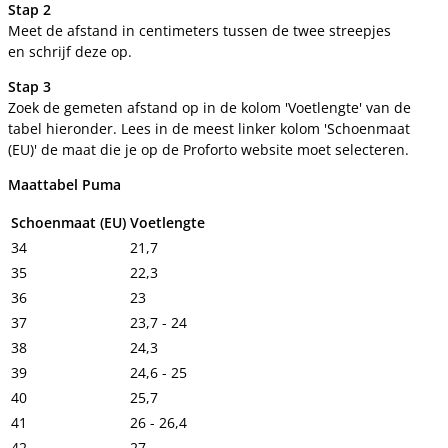
Stap 2
Meet de afstand in centimeters tussen de twee streepjes
en schrijf deze op.
Stap 3
Zoek de gemeten afstand op in de kolom 'Voetlengte' van de
tabel hieronder. Lees in de meest linker kolom 'Schoenmaat
(EU)' de maat die je op de Proforto website moet selecteren.
Maattabel Puma
Schoenmaat (EU)
Voetlengte
34
21,7
35
22,3
36
23
37
23,7 - 24
38
24,3
39
24,6 - 25
40
25,7
41
26 - 26,4
42
27