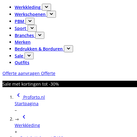
Werkkleding
Werkschoenen
PBM
Sport
Branches
Merken
Bedrukken & Borduren
Sale
Outfits
Offerte aanvragen
Offerte
Sale met kortingen tot -30%
Proforto.nl
Startpagina
–
→
Werkkleding
+