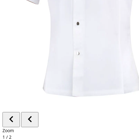
Zoom
1
/
2