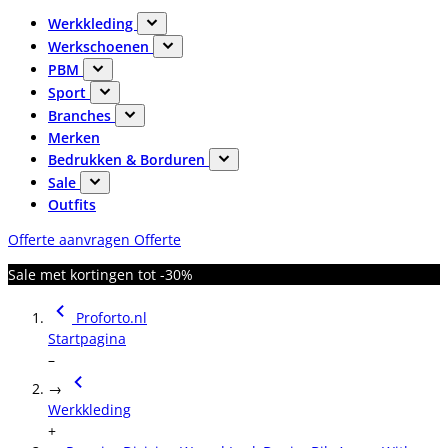
Werkkleding
Werkschoenen
PBM
Sport
Branches
Merken
Bedrukken & Borduren
Sale
Outfits
Offerte aanvragen
Offerte
Sale met kortingen tot -30%
Proforto.nl
Startpagina
–
→
Werkkleding
+