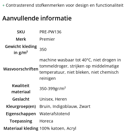
+
Contrasterend stofkenmerken voor design en functionaliteit
Aanvullende informatie
SKU
PRE-PW136
Merk
Premier
Gewicht kleding
350
in g/m²
machine wasbaar tot 40°C, niet drogen in
tommeldroger, strijken op middelmatige
Wasvoorschriften
temperatuur, niet bleken, niet chemisch
reinigen
Kwaliteit
350-399gr/m²
materiaal
Geslacht
Unisex, Heren
Kleurgroep(en)
Bruin, Indigoblauw, Zwart
Eigenschappen
Waterafstotend
Toepassing
Horeca
Materiaal kleding
100% katoen, Acryl