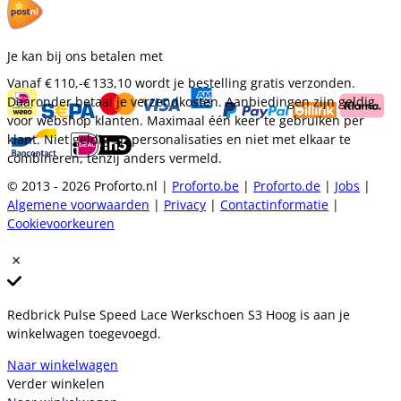
Je kan bij ons betalen met
Vanaf
€ 110,-
€ 133,10
wordt je bestelling gratis verzonden.
Daaronder betaal je verzendkosten. Aanbiedingen zijn geldig
voor webshop klanten. Maximaal één keer te gebruiken per
klant. Niet geldig op personalisaties en niet met elkaar te
combineren, tenzij anders vermeld.
© 2013 - 2026 Proforto.nl |
Proforto.be
|
Proforto.de
|
Jobs
|
Algemene voorwaarden
|
Privacy
|
Contactinformatie
|
Cookievoorkeuren
Redbrick Pulse Speed Lace Werkschoen S3 Hoog is aan je
winkelwagen toegevoegd.
Naar winkelwagen
Verder winkelen