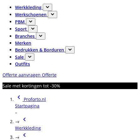
Werkkleding
Werkschoenen
PBM
Sport
Branches
Merken
Bedrukken & Borduren
Sale
Outfits
Offerte aanvragen
Offerte
Sale met kortingen tot -30%
Proforto.nl
Startpagina
–
→
Werkkleding
→