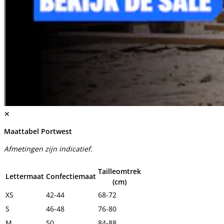
✕
Maattabel Portwest
Afmetingen zijn indicatief.
Tailleomtrek
Lettermaat
Confectiemaat
(cm)
XS
42-44
68-72
S
46-48
76-80
M
50
84-88