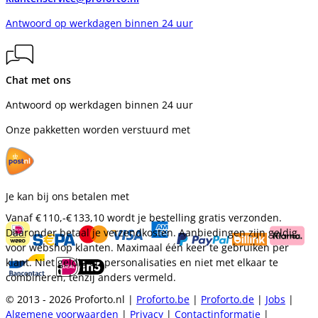
Antwoord op werkdagen binnen 24 uur
Chat met ons
Antwoord op werkdagen binnen 24 uur
Onze pakketten worden verstuurd met
Je kan bij ons betalen met
Vanaf
€ 110,-
€ 133,10
wordt je bestelling gratis verzonden.
Daaronder betaal je verzendkosten. Aanbiedingen zijn geldig
voor webshop klanten. Maximaal één keer te gebruiken per
klant. Niet geldig op personalisaties en niet met elkaar te
combineren, tenzij anders vermeld.
© 2013 - 2026 Proforto.nl |
Proforto.be
|
Proforto.de
|
Jobs
|
Algemene voorwaarden
|
Privacy
|
Contactinformatie
|