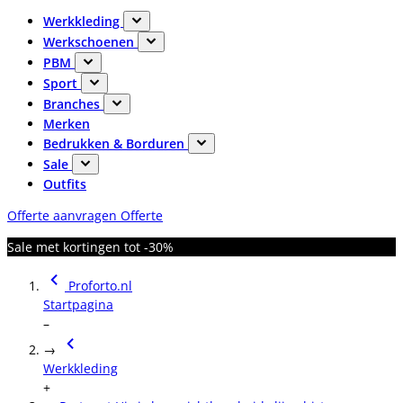
Werkkleding
Werkschoenen
PBM
Sport
Branches
Merken
Bedrukken & Borduren
Sale
Outfits
Offerte aanvragen
Offerte
Sale met kortingen tot -30%
Proforto.nl
Startpagina
–
→
Werkkleding
+