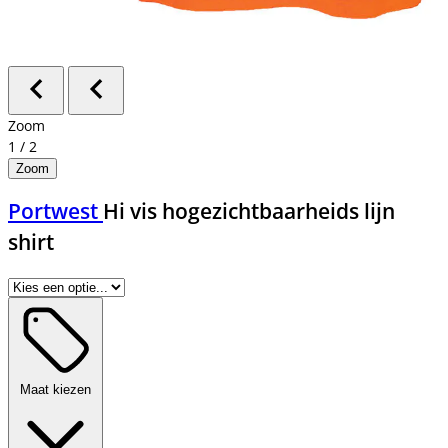
Zoom
1
/
2
Zoom
Portwest
Hi vis hogezichtbaarheids lijn
shirt
Maat kiezen