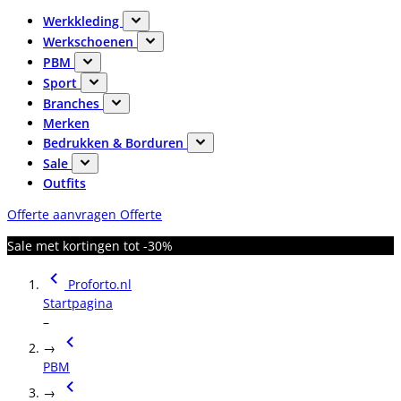
Werkkleding
Werkschoenen
PBM
Sport
Branches
Merken
Bedrukken & Borduren
Sale
Outfits
Offerte aanvragen
Offerte
Sale met kortingen tot -30%
Proforto.nl
Startpagina
–
→
PBM
→