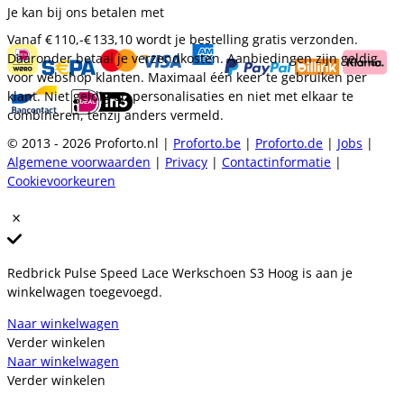
Je kan bij ons betalen met
Vanaf
€ 110,-
€ 133,10
wordt je bestelling gratis verzonden.
Daaronder betaal je verzendkosten. Aanbiedingen zijn geldig
voor webshop klanten. Maximaal één keer te gebruiken per
klant. Niet geldig op personalisaties en niet met elkaar te
combineren, tenzij anders vermeld.
© 2013 - 2026 Proforto.nl |
Proforto.be
|
Proforto.de
|
Jobs
|
Algemene voorwaarden
|
Privacy
|
Contactinformatie
|
Cookievoorkeuren
Redbrick Pulse Speed Lace Werkschoen S3 Hoog is aan je
winkelwagen toegevoegd.
Naar winkelwagen
Verder winkelen
Naar winkelwagen
Verder winkelen