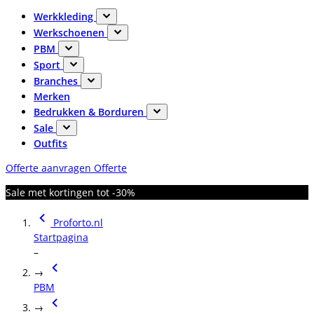
Werkkleding
Werkschoenen
PBM
Sport
Branches
Merken
Bedrukken & Borduren
Sale
Outfits
Offerte aanvragen
Offerte
Sale met kortingen tot -30%
Proforto.nl
Startpagina
–
→
PBM
→