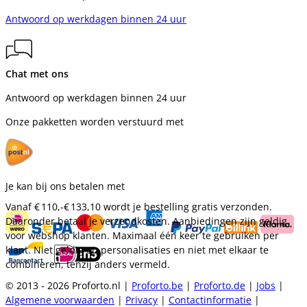
Antwoord op werkdagen binnen 24 uur
Chat met ons
Antwoord op werkdagen binnen 24 uur
Onze pakketten worden verstuurd met
Je kan bij ons betalen met
Vanaf
€ 110,-
€ 133,10
wordt je bestelling gratis verzonden.
Daaronder betaal je verzendkosten. Aanbiedingen zijn geldig
voor webshop klanten. Maximaal één keer te gebruiken per
klant. Niet geldig op personalisaties en niet met elkaar te
combineren, tenzij anders vermeld.
© 2013 - 2026 Proforto.nl |
Proforto.be
|
Proforto.de
|
Jobs
|
Algemene voorwaarden
|
Privacy
|
Contactinformatie
|