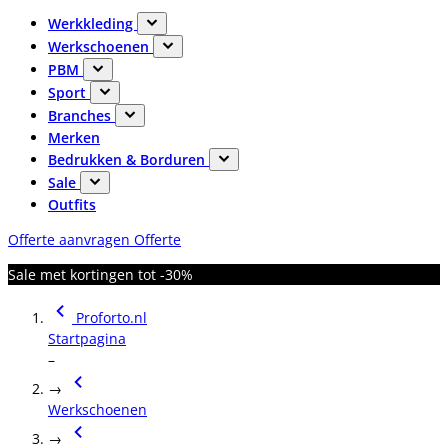
Werkkleding
Werkschoenen
PBM
Sport
Branches
Merken
Bedrukken & Borduren
Sale
Outfits
Offerte aanvragen
Offerte
Sale met kortingen tot -30%
Proforto.nl
Startpagina
–
→
Werkschoenen
→