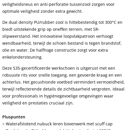
veiligheidsneus en anti-perforatie tussenzool zorgen voor 
optimale veiligheid zonder extra gewicht.
De dual density PU/rubber-zool is hittebestendig tot 300°C en 
biedt uitstekende grip op oneffen terrein, met SR-
slipweerstand. Het innovatieve loopvlakpatroon verhoogt 
wendbaarheid, terwijl de schoen bestand is tegen brandstof, 
olie en water. De halfhoge constructie zorgt voor extra 
enkelondersteuning.
Deze S3S-gecertificeerde werkschoen is uitgerust met een 
robuuste rits voor snelle toegang, een gevoerde kraag en een 
achterlus. Het gecushionde voetbed vermindert vermoeidheid, 
terwijl reflecterende details de zichtbaarheid vergroten. Ideaal 
voor professionals in hygiënegevoelige omgevingen waar 
veiligheid en prestaties cruciaal zijn.
Pluspunten
+
 Waterafstotend nubuck leren bovenwerk met scuff cap