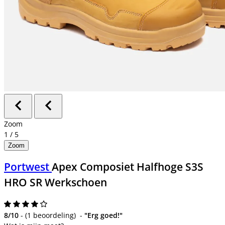
Zoom
1
/
5
Zoom
Portwest
Apex Composiet Halfhoge S3S
HRO SR Werkschoen
8/10
-
(
1 beoordeling
)
-
"Erg goed!"