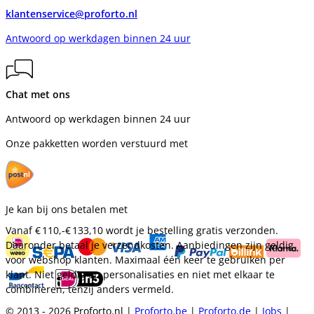
klantenservice@proforto.nl
Antwoord op werkdagen binnen 24 uur
Chat met ons
Antwoord op werkdagen binnen 24 uur
Onze pakketten worden verstuurd met
Je kan bij ons betalen met
Vanaf
€ 110,-
€ 133,10
wordt je bestelling gratis verzonden.
Daaronder betaal je verzendkosten. Aanbiedingen zijn geldig
voor webshop klanten. Maximaal één keer te gebruiken per
klant. Niet geldig op personalisaties en niet met elkaar te
combineren, tenzij anders vermeld.
© 2013 - 2026 Proforto.nl |
Proforto.be
|
Proforto.de
|
Jobs
|