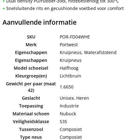
+
 Dual density PU/rubber-zool, hittebestendig tot 300°C
+
 Snelsluitende rits en gecushionde voetbed voor comfort
Aanvullende informatie
SKU
POR-FD04WHE
Merk
Portwest
Eigenschappen
Kruipneus, Waterafstotend
Eigenschappen
Kruipneus
Model schoeisel
Halfhoog
Kleurgroep(en)
Lichtbruin
Gewicht per paar (maat
1.6650
42)
Geslacht
Unisex, Heren
Toepassing
Industrie
Materiaal schoen
Nubuck
Veiligheidsklasse
S3S
Tussenzool
Composiet
Type neus
Composiet