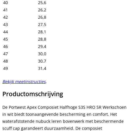
40
25,6
41
26,2
42
26,8
43
27,5
44
28,1
45
28,8
46
29,4
47
30,0
48
30,7
49
31,4
Bekijk meetinstructies
.
Productomschrijving
De Portwest Apex Composiet Halfhoge S3S HRO SR Werkschoen 
in wit biedt toonaangevende bescherming en comfort. Het 
waterafstotende nubuck leren bovenwerk met beschermende 
scuff cap garandeert duurzaamheid. De composiet 