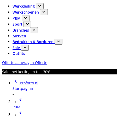
Werkkleding
Werkschoenen
PBM
Sport
Branches
Merken
Bedrukken & Borduren
Sale
Outfits
Offerte aanvragen
Offerte
Sale met kortingen tot -30%
Proforto.nl
Startpagina
–
→
PBM
→