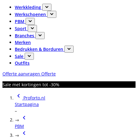
Werkkleding
Werkschoenen
PBM
Sport
Branches
Merken
Bedrukken & Borduren
Sale
Outfits
Offerte aanvragen
Offerte
Sale met kortingen tot -30%
Proforto.nl
Startpagina
–
→
PBM
→