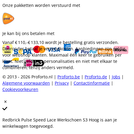
Onze pakketten worden verstuurd met
Je kan bij ons betalen met
Vanaf
€ 110,-
€ 133,10
wordt je bestelling gratis verzonden.
Daaronder betaal je verzendkosten. Aanbiedingen zijn geldig
voor webshop klanten. Maximaal één keer te gebruiken per
klant. Niet geldig op personalisaties en niet met elkaar te
combineren, tenzij anders vermeld.
© 2013 - 2026 Proforto.nl |
Proforto.be
|
Proforto.de
|
Jobs
|
Algemene voorwaarden
|
Privacy
|
Contactinformatie
|
Cookievoorkeuren
Redbrick Pulse Speed Lace Werkschoen S3 Hoog is aan je
winkelwagen toegevoegd.