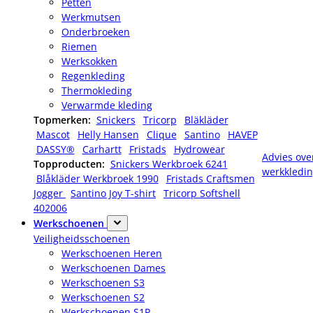
Petten
Werkmutsen
Onderbroeken
Riemen
Werksokken
Regenkleding
Thermokleding
Verwarmde kleding
Topmerken:
Snickers
Tricorp
Bläkläder
Mascot
Helly Hansen
Clique
Santino
HAVEP
DASSY®
Carhartt
Fristads
Hydrowear
Advies ove
Topproducten:
Snickers Werkbroek 6241
werkkledi
Blåkläder Werkbroek 1990
Fristads Craftsmen
Jogger
Santino Joy T-shirt
Tricorp Softshell
402006
Werkschoenen
Veiligheidsschoenen
Werkschoenen Heren
Werkschoenen Dames
Werkschoenen S3
Werkschoenen S2
Werkschoenen S1P