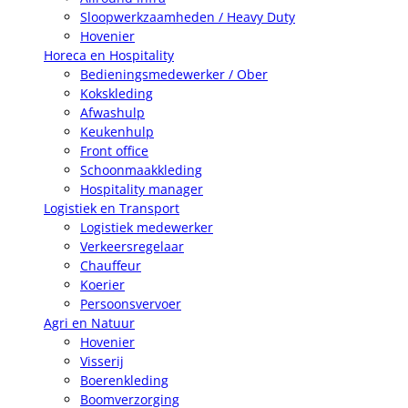
Sloopwerkzaamheden / Heavy Duty
Hovenier
Horeca en Hospitality
Bedieningsmedewerker / Ober
Kokskleding
Afwashulp
Keukenhulp
Front office
Schoonmaakkleding
Hospitality manager
Logistiek en Transport
Logistiek medewerker
Verkeersregelaar
Chauffeur
Koerier
Persoonsvervoer
Agri en Natuur
Hovenier
Visserij
Boerenkleding
Boomverzorging