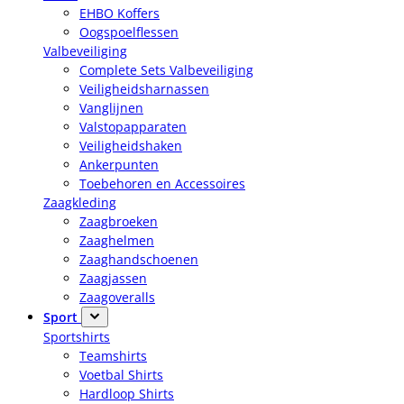
EHBO Koffers
Oogspoelflessen
Valbeveiliging
Complete Sets Valbeveiliging
Veiligheidsharnassen
Vanglijnen
Valstopapparaten
Veiligheidshaken
Ankerpunten
Toebehoren en Accessoires
Zaagkleding
Zaagbroeken
Zaaghelmen
Zaaghandschoenen
Zaagjassen
Zaagoveralls
Sport
Sportshirts
Teamshirts
Voetbal Shirts
Hardloop Shirts