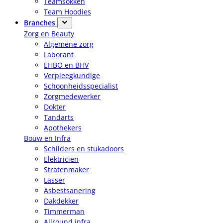
Teamsokken
Team Hoodies
Branches
Zorg en Beauty
Algemene zorg
Laborant
EHBO en BHV
Verpleegkundige
Schoonheidsspecialist
Zorgmedewerker
Dokter
Tandarts
Apothekers
Bouw en Infra
Schilders en stukadoors
Elektricien
Stratenmaker
Lasser
Asbestsanering
Dakdekker
Timmerman
Allround infra