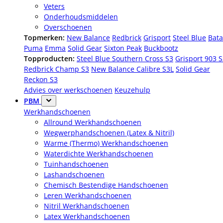
Veters
Onderhoudsmiddelen
Overschoenen
Topmerken:
New Balance
Redbrick
Grisport
Steel Blue
Bata
Puma
Emma
Solid Gear
Sixton Peak
Buckbootz
Topproducten:
Steel Blue Southern Cross S3
Grisport 903 
Redbrick Champ S3
New Balance Calibre S3L
Solid Gear
Reckon S3
Advies over werkschoenen
Keuzehulp
PBM
Werkhandschoenen
Allround Werkhandschoenen
Wegwerphandschoenen (Latex & Nitril)
Warme (Thermo) Werkhandschoenen
Waterdichte Werkhandschoenen
Tuinhandschoenen
Lashandschoenen
Chemisch Bestendige Handschoenen
Leren Werkhandschoenen
Nitril Werkhandschoenen
Latex Werkhandschoenen