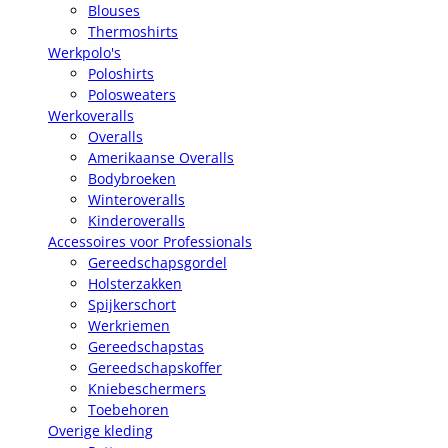
Blouses
Thermoshirts
Werkpolo's
Poloshirts
Polosweaters
Werkoveralls
Overalls
Amerikaanse Overalls
Bodybroeken
Winteroveralls
Kinderoveralls
Accessoires voor Professionals
Gereedschapsgordel
Holsterzakken
Spijkerschort
Werkriemen
Gereedschapstas
Gereedschapskoffer
Kniebeschermers
Toebehoren
Overige kleding