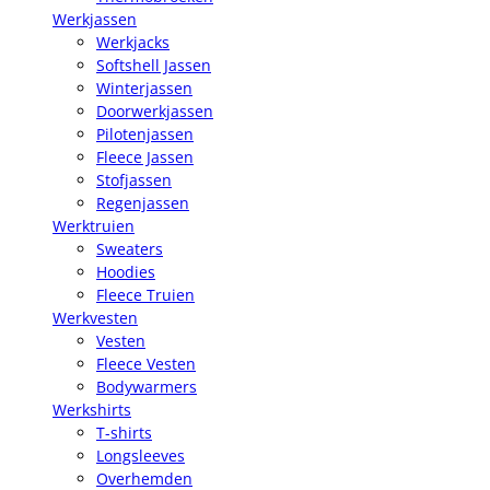
Werkjassen
Werkjacks
Softshell Jassen
Winterjassen
Doorwerkjassen
Pilotenjassen
Fleece Jassen
Stofjassen
Regenjassen
Werktruien
Sweaters
Hoodies
Fleece Truien
Werkvesten
Vesten
Fleece Vesten
Bodywarmers
Werkshirts
T-shirts
Longsleeves
Overhemden