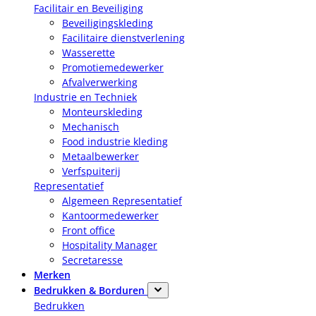
Facilitair en Beveiliging
Beveiligingskleding
Facilitaire dienstverlening
Wasserette
Promotiemedewerker
Afvalverwerking
Industrie en Techniek
Monteurskleding
Mechanisch
Food industrie kleding
Metaalbewerker
Verfspuiterij
Representatief
Algemeen Representatief
Kantoormedewerker
Front office
Hospitality Manager
Secretaresse
Merken
Bedrukken & Borduren
Bedrukken