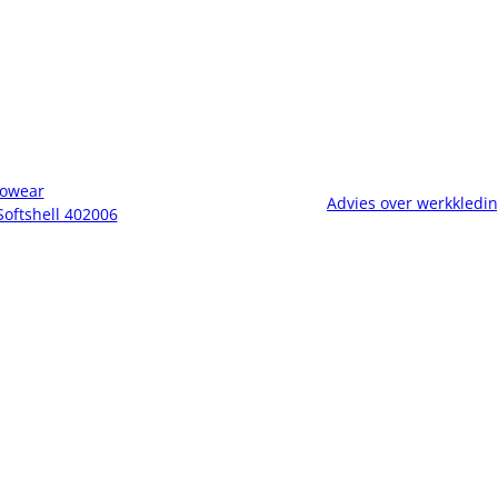
owear
Advies over werkkledi
Softshell 402006