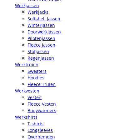
Werkjassen
Werkjacks
Softshell Jassen
Winterjassen
Doorwerkjassen
Pilotenjassen
Fleece Jassen
Stofjassen
Regenjassen
Werktruien
Sweaters
Hoodies
Fleece Truien
Werkvesten
Vesten
Fleece Vesten
Bodywarmers
Werkshirts
T-shirts
Longsleeves
Overhemden