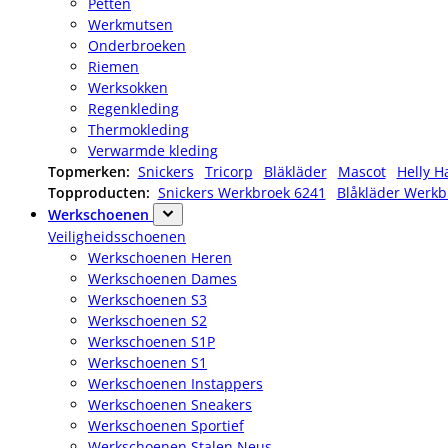
Petten
Werkmutsen
Onderbroeken
Riemen
Werksokken
Regenkleding
Thermokleding
Verwarmde kleding
Topmerken:
Snickers
Tricorp
Bläkläder
Mascot
Helly H
Topproducten:
Snickers Werkbroek 6241
Blåkläder Werkb
Werkschoenen
Veiligheidsschoenen
Werkschoenen Heren
Werkschoenen Dames
Werkschoenen S3
Werkschoenen S2
Werkschoenen S1P
Werkschoenen S1
Werkschoenen Instappers
Werkschoenen Sneakers
Werkschoenen Sportief
Werkschoenen Stalen Neus