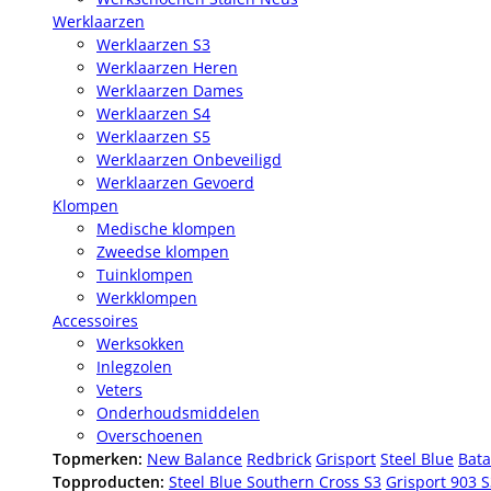
Werklaarzen
Werklaarzen S3
Werklaarzen Heren
Werklaarzen Dames
Werklaarzen S4
Werklaarzen S5
Werklaarzen Onbeveiligd
Werklaarzen Gevoerd
Klompen
Medische klompen
Zweedse klompen
Tuinklompen
Werkklompen
Accessoires
Werksokken
Inlegzolen
Veters
Onderhoudsmiddelen
Overschoenen
Topmerken:
New Balance
Redbrick
Grisport
Steel Blue
Bata
Topproducten:
Steel Blue Southern Cross S3
Grisport 903 