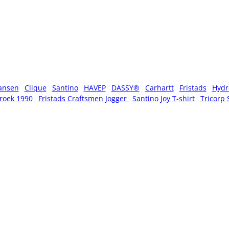
ansen
Clique
Santino
HAVEP
DASSY®
Carhartt
Fristads
Hydr
roek 1990
Fristads Craftsmen Jogger
Santino Joy T-shirt
Tricorp 