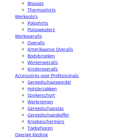
Blouses
Thermoshirts
Werkpolo's
Poloshirts
Polosweaters
Werkoveralls
Overalls
Amerikaanse Overalls
Bodybroeken
Winteroveralls
Kinderoveralls
Accessoires voor Professionals
Gereedschapsgordel
Holsterzakken
Spijkerschort
Werkriemen
Gereedschapstas
Gereedschapskoffer
Kniebeschermers
Toebehoren
Overige kleding