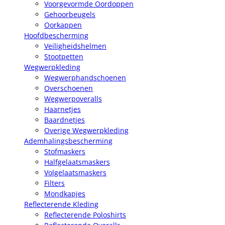
Voorgevormde Oordoppen
Gehoorbeugels
Oorkappen
Hoofdbescherming
Veiligheidshelmen
Stootpetten
Wegwerpkleding
Wegwerphandschoenen
Overschoenen
Wegwerpoveralls
Haarnetjes
Baardnetjes
Overige Wegwerpkleding
Ademhalingsbescherming
Stofmaskers
Halfgelaatsmaskers
Volgelaatsmaskers
Filters
Mondkapjes
Reflecterende Kleding
Reflecterende Poloshirts