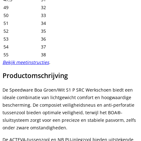
49
32
50
33
51
34
52
35
53
36
54
37
55
38
Bekijk meetinstructies
.
Productomschrijving
De Speedware Boa Groen/Wit S1 P SRC Werkschoen biedt een
ideale combinatie van lichtgewicht comfort en hoogwaardige
bescherming. De composiet veiligheidsneus en anti-perforatie
tussenzool bieden optimale veiligheid, terwijl het BOA®-
sluitsysteem zorgt voor een precieze en stabiele pasvorm, zelfs
onder zware omstandigheden.
De ACTEVA-tussenzool en NB PU-inlegzool bieden uitstekende