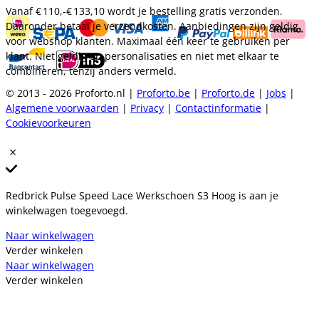
Vanaf
€ 110,-
€ 133,10
wordt je bestelling gratis verzonden.
Daaronder betaal je verzendkosten. Aanbiedingen zijn geldig
voor webshop klanten. Maximaal één keer te gebruiken per
klant. Niet geldig op personalisaties en niet met elkaar te
combineren, tenzij anders vermeld.
© 2013 - 2026 Proforto.nl |
Proforto.be
|
Proforto.de
|
Jobs
|
Algemene voorwaarden
|
Privacy
|
Contactinformatie
|
Cookievoorkeuren
Redbrick Pulse Speed Lace Werkschoen S3 Hoog is aan je
winkelwagen toegevoegd.
Naar winkelwagen
Verder winkelen
Naar winkelwagen
Verder winkelen