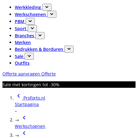
Werkkleding
Werkschoenen
PBM
Sport
Branches
Merken
Bedrukken & Borduren
Sale
Outfits
Offerte aanvragen
Offerte
Sale met kortingen tot -30%
Proforto.nl
Startpagina
–
→
Werkschoenen
→