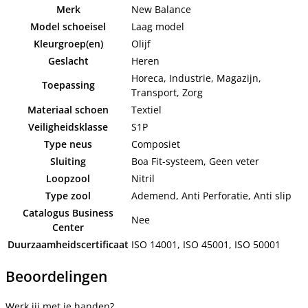
Merk
New Balance
Model schoeisel
Laag model
Kleurgroep(en)
Olijf
Geslacht
Heren
Horeca, Industrie, Magazijn,
Toepassing
Transport, Zorg
Materiaal schoen
Textiel
Veiligheidsklasse
S1P
Type neus
Composiet
Sluiting
Boa Fit-systeem, Geen veter
Loopzool
Nitril
Type zool
Ademend, Anti Perforatie, Anti slip
Catalogus Business
Nee
Center
Duurzaamheidscertificaat
ISO 14001, ISO 45001, ISO 50001
Beoordelingen
Werk jij met je handen?