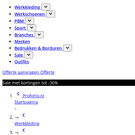
Werkkleding
Werkschoenen
PBM
Sport
Branches
Merken
Bedrukken & Borduren
Sale
Outfits
Offerte aanvragen
Offerte
Sale met kortingen tot -30%
Proforto.nl
Startpagina
–
→
Werkkleding
→