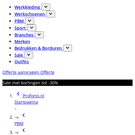
Werkkleding
Werkschoenen
PBM
Sport
Branches
Merken
Bedrukken & Borduren
Sale
Outfits
Offerte aanvragen
Offerte
Sale met kortingen tot -30%
Proforto.nl
Startpagina
–
→
PBM
→