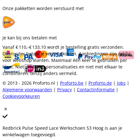
Onze pakketten worden verstuurd met
Je kan bij ons betalen met
Vanaf
€ 110,-
€ 133,10
wordt je bestelling gratis verzonden.
Daaronder betaal je verzendkosten. Aanbiedingen zijn geldig
voor webshop klanten. Maximaal één keer te gebruiken per
klant. Niet geldig op personalisaties en niet met elkaar te
combineren, tenzij anders vermeld.
© 2013 - 2026 Proforto.nl |
Proforto.be
|
Proforto.de
|
Jobs
|
Algemene voorwaarden
|
Privacy
|
Contactinformatie
|
Cookievoorkeuren
Redbrick Pulse Speed Lace Werkschoen S3 Hoog is aan je
winkelwagen toegevoegd.