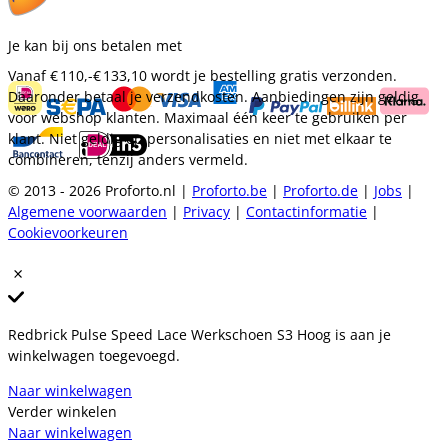
Je kan bij ons betalen met
Vanaf
€ 110,-
€ 133,10
wordt je bestelling gratis verzonden.
Daaronder betaal je verzendkosten. Aanbiedingen zijn geldig
voor webshop klanten. Maximaal één keer te gebruiken per
klant. Niet geldig op personalisaties en niet met elkaar te
combineren, tenzij anders vermeld.
© 2013 - 2026 Proforto.nl |
Proforto.be
|
Proforto.de
|
Jobs
|
Algemene voorwaarden
|
Privacy
|
Contactinformatie
|
Cookievoorkeuren
Redbrick Pulse Speed Lace Werkschoen S3 Hoog is aan je
winkelwagen toegevoegd.
Naar winkelwagen
Verder winkelen
Naar winkelwagen