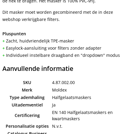
de nek te dragen. Het masker is 100% PVC-vrij.
Dit masker moet worden gecombineerd met de in deze
webshop verkrijgbare filters.
Pluspunten
+
Zacht, huidvriendelijk TPE-masker
+
Easylock-aansluiting voor filters zonder adapter
+
Individueel instelbare draagband en "dropdown" modus
Aanvullende informatie
SKU
4.87.002.00
Merk
Moldex
Type ademhaling
Halfgelaatsmaskers
Uitademventiel
Ja
EN 140 Halfgelaatsmaskers en
Certificering
kwartmaskers
Personalisatie opties
N.v.t.
Catalogus Business