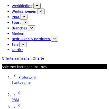
Werkkleding
Werkschoenen
PBM
Sport
Branches
Merken
Bedrukken & Borduren
Sale
Outfits
Offerte aanvragen
Offerte
Sale met kortingen tot -30%
Proforto.nl
Startpagina
–
→
PBM
→