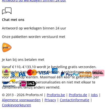
Antwoord op werkdagen binnen 24 uur
Chat met ons
Antwoord op werkdagen binnen 24 uur
Onze pakketten worden verstuurd met
Je kan bij ons betalen met
Vanaf
€ 110,-
€ 133,10
wordt je bestelling gratis verzonden.
Daaronder betaal je verzendkosten. Aanbiedingen zijn geldig
voor webshop klanten. Maximaal één keer te gebruiken per
klant. Niet geldig op personalisaties en niet met elkaar te
combineren, tenzij anders vermeld.
© 2013 - 2026 Proforto.nl |
Proforto.be
|
Proforto.de
|
Jobs
|
Algemene voorwaarden
|
Privacy
|
Contactinformatie
|
Cookievoorkeuren