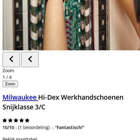
Zoom
1
/
4
Zoom
Milwaukee
Hi-Dex Werkhandschoenen
Snijklasse 3/C
10/10
-
(
1 beoordeling
)
-
"Fantastisch!"
Bekijk maattabel