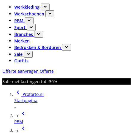
Werkkleding
Werkschoenen
PBM
Sport
Branches
Merken
Bedrukken & Borduren
Sale
Outfits
Offerte aanvragen
Offerte
Sale met kortingen tot -30%
Proforto.nl
Startpagina
–
→
PBM
→