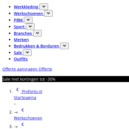
Werkkleding
Werkschoenen
PBM
Sport
Branches
Merken
Bedrukken & Borduren
Sale
Outfits
Offerte aanvragen
Offerte
Sale met kortingen tot -30%
Proforto.nl
Startpagina
–
→
Werkschoenen
→