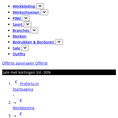
Werkkleding
Werkschoenen
PBM
Sport
Branches
Merken
Bedrukken & Borduren
Sale
Outfits
Offerte aanvragen
Offerte
Sale met kortingen tot -30%
Proforto.nl
Startpagina
–
→
Werkkleding
→