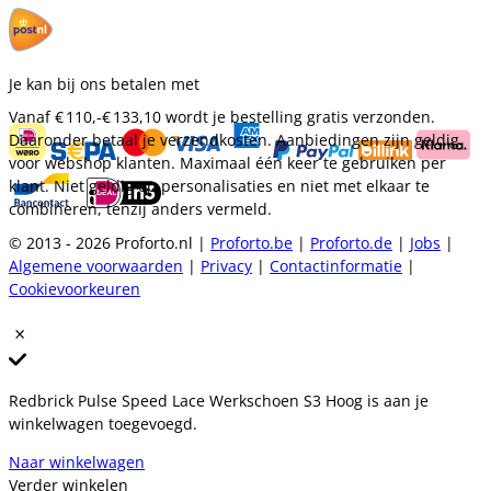
Je kan bij ons betalen met
Vanaf
€ 110,-
€ 133,10
wordt je bestelling gratis verzonden.
Daaronder betaal je verzendkosten. Aanbiedingen zijn geldig
voor webshop klanten. Maximaal één keer te gebruiken per
klant. Niet geldig op personalisaties en niet met elkaar te
combineren, tenzij anders vermeld.
© 2013 - 2026 Proforto.nl |
Proforto.be
|
Proforto.de
|
Jobs
|
Algemene voorwaarden
|
Privacy
|
Contactinformatie
|
Cookievoorkeuren
Redbrick Pulse Speed Lace Werkschoen S3 Hoog is aan je
winkelwagen toegevoegd.
Naar winkelwagen
Verder winkelen