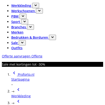
Werkkleding
Werkschoenen
PBM
Sport
Branches
Merken
Bedrukken & Borduren
Sale
Outfits
Offerte aanvragen
Offerte
Sale met kortingen tot -30%
Proforto.nl
Startpagina
–
→
Werkkleding
→