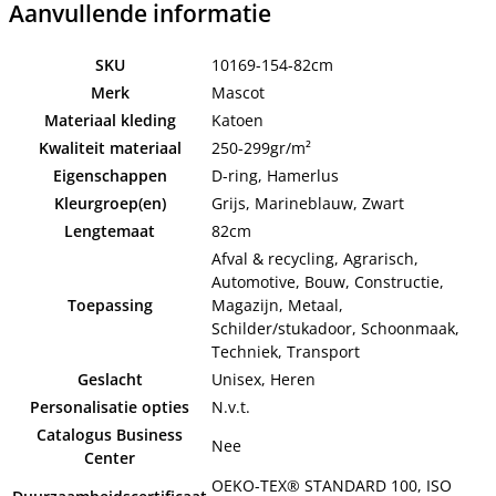
Aanvullende informatie
SKU
10169-154-82cm
Merk
Mascot
Materiaal kleding
Katoen
Kwaliteit materiaal
250-299gr/m²
Eigenschappen
D-ring, Hamerlus
Kleurgroep(en)
Grijs, Marineblauw, Zwart
Lengtemaat
82cm
Afval & recycling, Agrarisch,
Automotive, Bouw, Constructie,
Toepassing
Magazijn, Metaal,
Schilder/stukadoor, Schoonmaak,
Techniek, Transport
Geslacht
Unisex, Heren
Personalisatie opties
N.v.t.
Catalogus Business
Nee
Center
OEKO-TEX® STANDARD 100, ISO