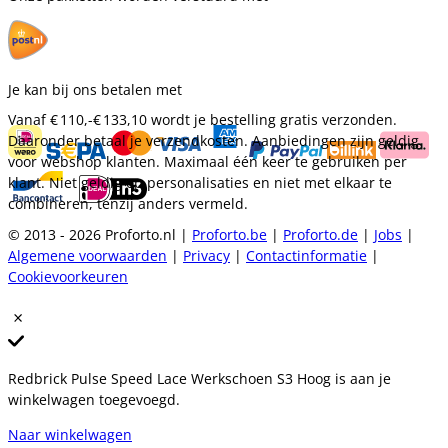
Je kan bij ons betalen met
Vanaf
€ 110,-
€ 133,10
wordt je bestelling gratis verzonden.
Daaronder betaal je verzendkosten. Aanbiedingen zijn geldig
voor webshop klanten. Maximaal één keer te gebruiken per
klant. Niet geldig op personalisaties en niet met elkaar te
combineren, tenzij anders vermeld.
© 2013 - 2026 Proforto.nl |
Proforto.be
|
Proforto.de
|
Jobs
|
Algemene voorwaarden
|
Privacy
|
Contactinformatie
|
Cookievoorkeuren
Redbrick Pulse Speed Lace Werkschoen S3 Hoog is aan je
winkelwagen toegevoegd.
Naar winkelwagen