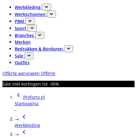
Werkkleding
Werkschoenen
PBM
Sport
Branches
Merken
Bedrukken & Borduren
Sale
Outfits
Offerte aanvragen
Offerte
Sale met kortingen tot -30%
Proforto.nl
Startpagina
–
→
Werkkleding
→