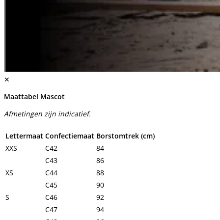
✕
Maattabel Mascot
Afmetingen zijn indicatief.
Lettermaat
Confectiemaat
Borstomtrek (cm)
XXS
C42
84
C43
86
XS
C44
88
C45
90
S
C46
92
C47
94