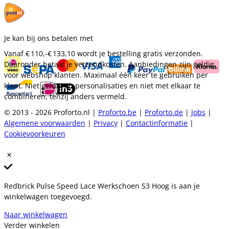
Je kan bij ons betalen met
Vanaf
€ 110,-
€ 133,10
wordt je bestelling gratis verzonden.
Daaronder betaal je verzendkosten. Aanbiedingen zijn geldig
voor webshop klanten. Maximaal één keer te gebruiken per
klant. Niet geldig op personalisaties en niet met elkaar te
combineren, tenzij anders vermeld.
© 2013 - 2026 Proforto.nl |
Proforto.be
|
Proforto.de
|
Jobs
|
Algemene voorwaarden
|
Privacy
|
Contactinformatie
|
Cookievoorkeuren
Redbrick Pulse Speed Lace Werkschoen S3 Hoog is aan je
winkelwagen toegevoegd.
Naar winkelwagen
Verder winkelen