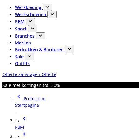
Werkkleding
Werkschoenen
PBM
Sport
Branches
Merken
Bedrukken & Borduren
Sale
Outfits
Offerte aanvragen
Offerte
Sale met kortingen tot -30%
Proforto.nl
Startpagina
–
→
PBM
→