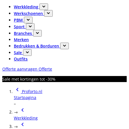
Werkkleding
Werkschoenen
PBM
Sport
Branches
Merken
Bedrukken & Borduren
Sale
Outfits
Offerte aanvragen
Offerte
Sale met kortingen tot -30%
Proforto.nl
Startpagina
–
→
Werkkleding
→