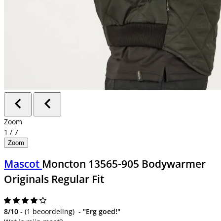
Zoom
1
/
7
Zoom
Mascot
Moncton 13565-905 Bodywarmer
Originals Regular Fit
8/10
-
(
1 beoordeling
)
-
"Erg goed!"