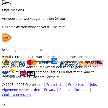
Chat met ons
Antwoord op werkdagen binnen 24 uur
Onze pakketten worden verstuurd met
Je kan bij ons betalen met
Vanaf
€ 110,-
€ 133,10
wordt je bestelling gratis verzonden.
Daaronder betaal je verzendkosten. Aanbiedingen zijn geldig
voor webshop klanten. Maximaal één keer te gebruiken per
klant. Niet geldig op personalisaties en niet met elkaar te
combineren, tenzij anders vermeld.
© 2013 - 2026 Proforto.nl |
Proforto.be
|
Proforto.de
|
Jobs
|
Algemene voorwaarden
|
Privacy
|
Contactinformatie
|
Cookievoorkeuren