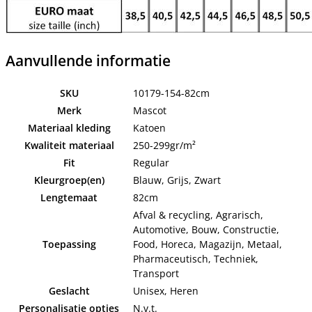
Aanvullende informatie
SKU
10179-154-82cm
Merk
Mascot
Materiaal kleding
Katoen
Kwaliteit materiaal
250-299gr/m²
Fit
Regular
Kleurgroep(en)
Blauw, Grijs, Zwart
Lengtemaat
82cm
Afval & recycling, Agrarisch,
Automotive, Bouw, Constructie,
Toepassing
Food, Horeca, Magazijn, Metaal,
Pharmaceutisch, Techniek,
Transport
Geslacht
Unisex, Heren
Personalisatie opties
N.v.t.