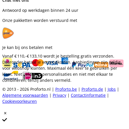
Chat met ons
Antwoord op werkdagen binnen 24 uur
Onze pakketten worden verstuurd met
Je kan bij ons betalen met
Vanaf
€ 110,-
€ 133,10
wordt je bestelling gratis verzonden.
Daaronder betaal je verzendkosten. Aanbiedingen zijn geldig
voor webshop klanten. Maximaal één keer te gebruiken per
klant. Niet geldig op personalisaties en niet met elkaar te
combineren, tenzij anders vermeld.
© 2013 - 2026 Proforto.nl |
Proforto.be
|
Proforto.de
|
Jobs
|
Algemene voorwaarden
|
Privacy
|
Contactinformatie
|
Cookievoorkeuren