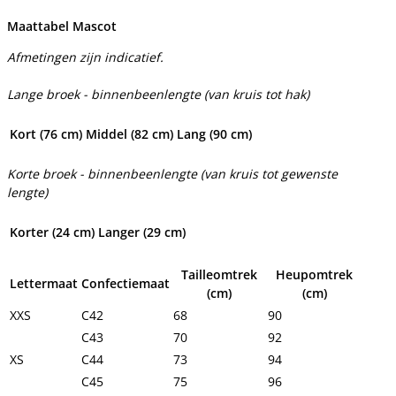
Maattabel Mascot
Afmetingen zijn indicatief.
Lange broek - binnenbeenlengte (van kruis tot hak)
Kort (76 cm)
Middel (82 cm)
Lang (90 cm)
Korte broek - binnenbeenlengte (van kruis tot gewenste
lengte)
Korter (24 cm)
Langer (29 cm)
Tailleomtrek
Heupomtrek
Lettermaat
Confectiemaat
(cm)
(cm)
XXS
C42
68
90
C43
70
92
XS
C44
73
94
C45
75
96