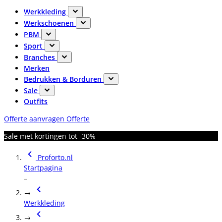
Werkkleding
Werkschoenen
PBM
Sport
Branches
Merken
Bedrukken & Borduren
Sale
Outfits
Offerte aanvragen
Offerte
Sale met kortingen tot -30%
Proforto.nl
Startpagina
–
→
Werkkleding
→