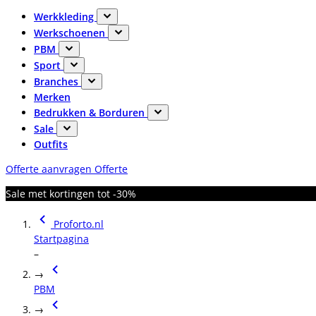
Werkkleding
Werkschoenen
PBM
Sport
Branches
Merken
Bedrukken & Borduren
Sale
Outfits
Offerte aanvragen
Offerte
Sale met kortingen tot -30%
Proforto.nl
Startpagina
–
→
PBM
→