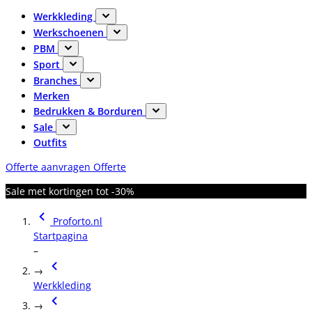
Werkkleding
Werkschoenen
PBM
Sport
Branches
Merken
Bedrukken & Borduren
Sale
Outfits
Offerte aanvragen
Offerte
Sale met kortingen tot -30%
Proforto.nl
Startpagina
–
→
Werkkleding
→