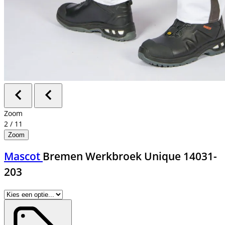
Zoom
2
/
11
Zoom
Mascot
Bremen Werkbroek Unique 14031-
203