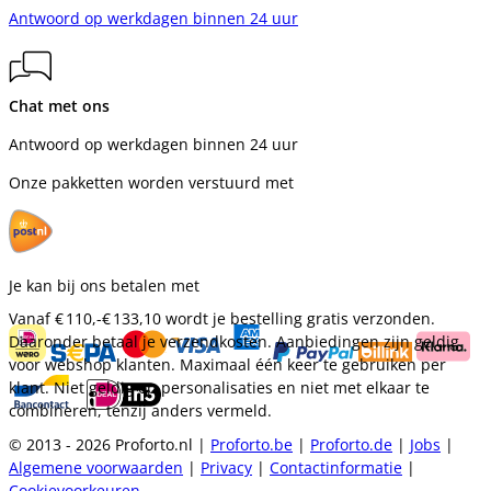
Antwoord op werkdagen binnen 24 uur
Chat met ons
Antwoord op werkdagen binnen 24 uur
Onze pakketten worden verstuurd met
Je kan bij ons betalen met
Vanaf
€ 110,-
€ 133,10
wordt je bestelling gratis verzonden.
Daaronder betaal je verzendkosten. Aanbiedingen zijn geldig
voor webshop klanten. Maximaal één keer te gebruiken per
klant. Niet geldig op personalisaties en niet met elkaar te
combineren, tenzij anders vermeld.
© 2013 - 2026 Proforto.nl |
Proforto.be
|
Proforto.de
|
Jobs
|
Algemene voorwaarden
|
Privacy
|
Contactinformatie
|
Cookievoorkeuren