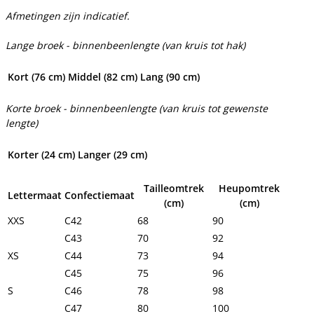
Afmetingen zijn indicatief.
Lange broek - binnenbeenlengte (van kruis tot hak)
Kort (76 cm)
Middel (82 cm)
Lang (90 cm)
Korte broek - binnenbeenlengte (van kruis tot gewenste
lengte)
Korter (24 cm)
Langer (29 cm)
Tailleomtrek
Heupomtrek
Lettermaat
Confectiemaat
(cm)
(cm)
XXS
C42
68
90
C43
70
92
XS
C44
73
94
C45
75
96
S
C46
78
98
C47
80
100