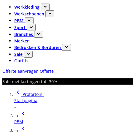
Werkkleding
Werkschoenen
PBM
Sport
Branches
Merken
Bedrukken & Borduren
Sale
Outfits
Offerte aanvragen
Offerte
Sale met kortingen tot -30%
Proforto.nl
Startpagina
–
→
PBM
→