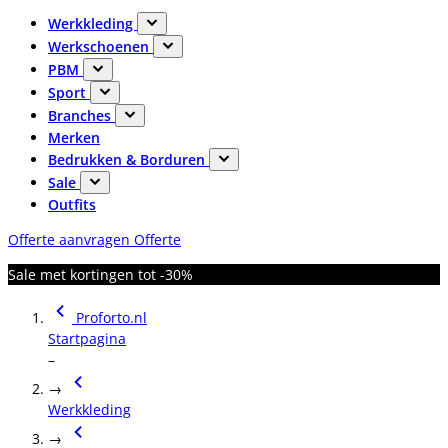
Werkkleding
Werkschoenen
PBM
Sport
Branches
Merken
Bedrukken & Borduren
Sale
Outfits
Offerte aanvragen
Offerte
Sale met kortingen tot -30%
Proforto.nl
Startpagina
–
→
Werkkleding
→