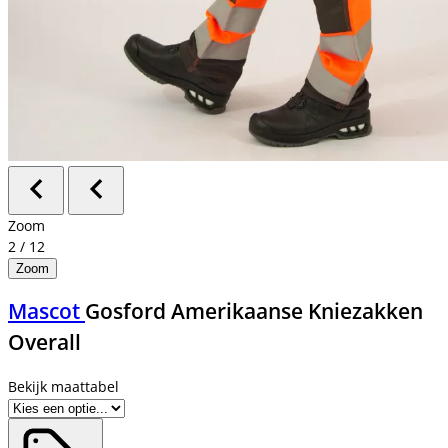
Zoom
2
/
12
Zoom
Mascot
Gosford Amerikaanse Kniezakken
Overall
Bekijk maattabel