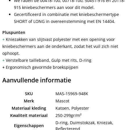
We raden de 00418-100, 00718-100, 50451-916 en 20118-
915 kniebeschermers aan voor dit model.
Gecertificeerd in combinatie met kniebeschermertype
SHORT of LONG in overeenstemming met EN 14404.
Pluspunten
+
Kniezakken van slijtvast polyester met een opening voor
kniebeschermers aan de onderkant, zodat het vuil zich niet
ophoopt.
+
Verstelbare tailleband, Gulp met rits, D-ring
+
Ergonomisch gevormde broekspijpen
Aanvullende informatie
SKU
MAS-15969-948K
Merk
Mascot
Materiaal kleding
Katoen, Polyester
Kwaliteit materiaal
250-299gr/m²
D-ring, Duimstokzak, Kniezak,
Eigenschappen
Reflecterend