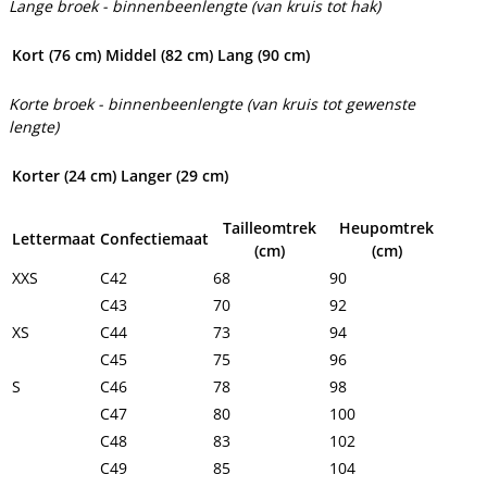
Lange broek - binnenbeenlengte (van kruis tot hak)
Kort (76 cm)
Middel (82 cm)
Lang (90 cm)
Korte broek - binnenbeenlengte (van kruis tot gewenste
lengte)
Korter (24 cm)
Langer (29 cm)
Tailleomtrek
Heupomtrek
Lettermaat
Confectiemaat
(cm)
(cm)
XXS
C42
68
90
C43
70
92
XS
C44
73
94
C45
75
96
S
C46
78
98
C47
80
100
C48
83
102
C49
85
104