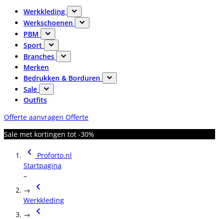
Werkkleding
Werkschoenen
PBM
Sport
Branches
Merken
Bedrukken & Borduren
Sale
Outfits
Offerte aanvragen
Offerte
Sale met kortingen tot -30%
Proforto.nl
Startpagina
–
→
Werkkleding
→