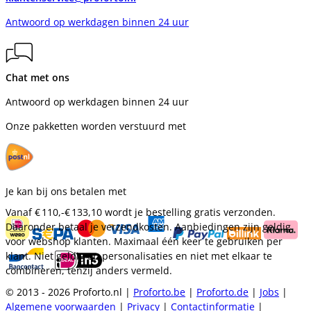
Antwoord op werkdagen binnen 24 uur
Chat met ons
Antwoord op werkdagen binnen 24 uur
Onze pakketten worden verstuurd met
Je kan bij ons betalen met
Vanaf
€ 110,-
€ 133,10
wordt je bestelling gratis verzonden.
Daaronder betaal je verzendkosten. Aanbiedingen zijn geldig
voor webshop klanten. Maximaal één keer te gebruiken per
klant. Niet geldig op personalisaties en niet met elkaar te
combineren, tenzij anders vermeld.
© 2013 - 2026 Proforto.nl |
Proforto.be
|
Proforto.de
|
Jobs
|
Algemene voorwaarden
|
Privacy
|
Contactinformatie
|