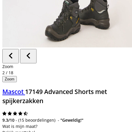
Zoom
2
/
18
Zoom
Mascot
17149 Advanced Shorts met
spijkerzakken
9.3/10
-
(
15 beoordelingen
)
-
"Geweldig!"