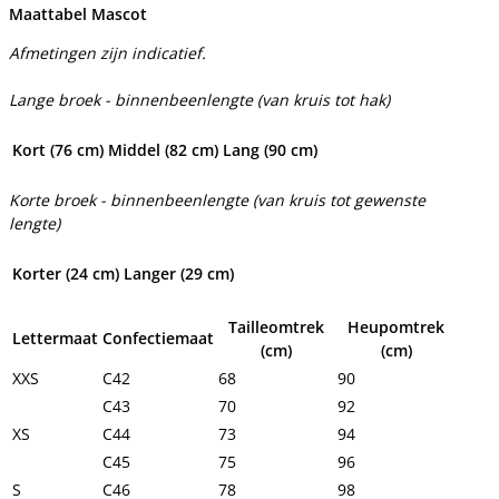
Maattabel Mascot
Afmetingen zijn indicatief.
Lange broek - binnenbeenlengte (van kruis tot hak)
Kort (76 cm)
Middel (82 cm)
Lang (90 cm)
Korte broek - binnenbeenlengte (van kruis tot gewenste
lengte)
Korter (24 cm)
Langer (29 cm)
Tailleomtrek
Heupomtrek
Lettermaat
Confectiemaat
(cm)
(cm)
XXS
C42
68
90
C43
70
92
XS
C44
73
94
C45
75
96
S
C46
78
98