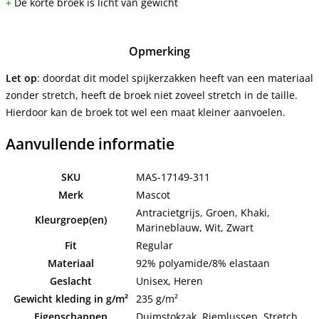
+
De korte broek is licht van gewicht
Opmerking
Let op
: doordat dit model spijkerzakken heeft van een materiaal
zonder stretch, heeft de broek niet zoveel stretch in de taille.
Hierdoor kan de broek tot wel een maat kleiner aanvoelen.
Aanvullende informatie
SKU
MAS-17149-311
Merk
Mascot
Antracietgrijs, Groen, Khaki,
Kleurgroep(en)
Marineblauw, Wit, Zwart
Fit
Regular
Materiaal
92% polyamide/8% elastaan
Geslacht
Unisex, Heren
Gewicht kleding in g/m²
235 g/m²
Eigenschappen
Duimstokzak, Riemlussen, Stretch