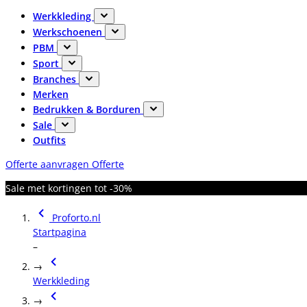
Werkkleding
Werkschoenen
PBM
Sport
Branches
Merken
Bedrukken & Borduren
Sale
Outfits
Offerte aanvragen
Offerte
Sale met kortingen tot -30%
Proforto.nl
Startpagina
–
→
Werkkleding
→