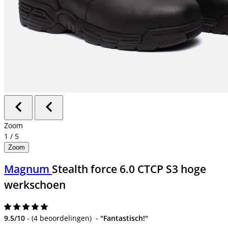
Zoom
1
/
5
Zoom
Magnum
Stealth force 6.0 CTCP S3 hoge
werkschoen
9.5/10
-
(
4 beoordelingen
)
-
"Fantastisch!"