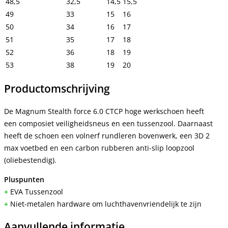
48,5
32,5
14,5
15,5
49
33
15
16
50
34
16
17
51
35
17
18
52
36
18
19
53
38
19
20
Productomschrijving
De Magnum Stealth force 6.0 CTCP hoge werkschoen heeft
een composiet veiligheidsneus en een tussenzool. Daarnaast
heeft de schoen een volnerf rundleren bovenwerk, een 3D 2
max voetbed en een carbon rubberen anti-slip loopzool
(oliebestendig).
Pluspunten
+
EVA Tussenzool
+
Niet-metalen hardware om luchthavenvriendelijk te zijn
Aanvullende informatie