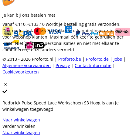
Je kan bij ons betalen met
Vanaf
€ 110,-
€ 133,10
wordt je bestelling gratis verzonden.
Daaronder betaal je verzendkosten. Aanbiedingen zijn geldig
voor webshop klanten. Maximaal één keer te gebruiken per
klant. Niet geldig op personalisaties en niet met elkaar te
combineren, tenzij anders vermeld.
© 2013 - 2026 Proforto.nl |
Proforto.be
|
Proforto.de
|
Jobs
|
Algemene voorwaarden
|
Privacy
|
Contactinformatie
|
Cookievoorkeuren
Redbrick Pulse Speed Lace Werkschoen S3 Hoog is aan je
winkelwagen toegevoegd.
Naar winkelwagen
Verder winkelen
Naar winkelwagen