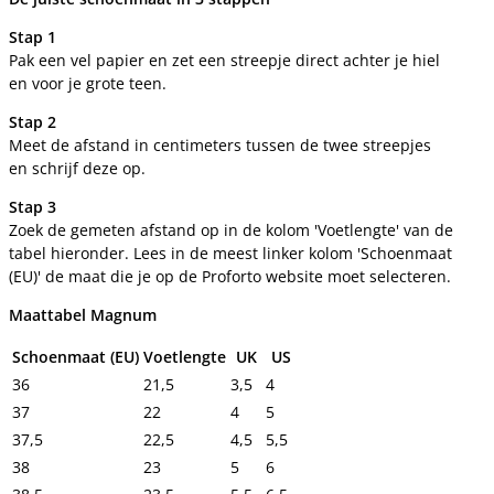
Stap 1
Pak een vel papier en zet een streepje direct achter je hiel
en voor je grote teen.
Stap 2
Meet de afstand in centimeters tussen de twee streepjes
en schrijf deze op.
Stap 3
Zoek de gemeten afstand op in de kolom 'Voetlengte' van de
tabel hieronder. Lees in de meest linker kolom 'Schoenmaat
(EU)' de maat die je op de Proforto website moet selecteren.
Maattabel Magnum
Schoenmaat (EU)
Voetlengte
UK
US
36
21,5
3,5
4
37
22
4
5
37,5
22,5
4,5
5,5
38
23
5
6