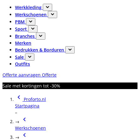
Werkkleding
Werkschoenen
PBM
Sport
Branches
Merken
Bedrukken & Borduren
Sale
Outfits
Offerte aanvragen
Offerte
Sale met kortingen tot -30%
Proforto.nl
Startpagina
–
→
Werkschoenen
→