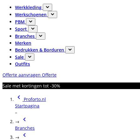
Werkkleding
Werkschoenen
PBM
Sport
Branches
Merken
Bedrukken & Borduren
Sale
Outfits
Offerte aanvragen
Offerte
Sale met kortingen tot -30%
Proforto.nl
Startpagina
–
→
Branches
→