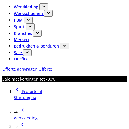
Werkkleding
Werkschoenen
PBM
Sport
Branches
Merken
Bedrukken & Borduren
Sale
Outfits
Offerte aanvragen
Offerte
Sale met kortingen tot -30%
Proforto.nl
Startpagina
–
→
Werkkleding
→