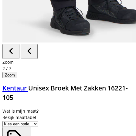
Zoom
2
/
7
Zoom
Kentaur
Unisex Broek Met Zakken 16221-
105
Bekijk maattabel