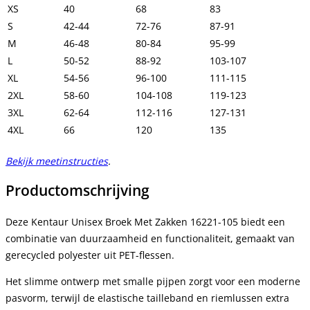
XS
40
68
83
S
42-44
72-76
87-91
M
46-48
80-84
95-99
L
50-52
88-92
103-107
XL
54-56
96-100
111-115
2XL
58-60
104-108
119-123
3XL
62-64
112-116
127-131
4XL
66
120
135
Bekijk meetinstructies
.
Productomschrijving
Deze Kentaur Unisex Broek Met Zakken 16221-105 biedt een
combinatie van duurzaamheid en functionaliteit, gemaakt van
gerecycled polyester uit PET-flessen.
Het slimme ontwerp met smalle pijpen zorgt voor een moderne
pasvorm, terwijl de elastische tailleband en riemlussen extra