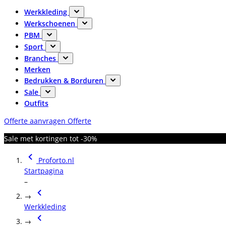
Werkkleding
Werkschoenen
PBM
Sport
Branches
Merken
Bedrukken & Borduren
Sale
Outfits
Offerte aanvragen
Offerte
Sale met kortingen tot -30%
Proforto.nl
Startpagina
–
→
Werkkleding
→