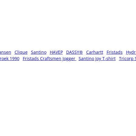
ansen
Clique
Santino
HAVEP
DASSY®
Carhartt
Fristads
Hydr
roek 1990
Fristads Craftsmen Jogger
Santino Joy T-shirt
Tricorp 