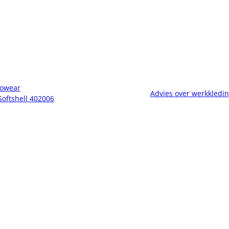
owear
Advies over werkkledi
Softshell 402006