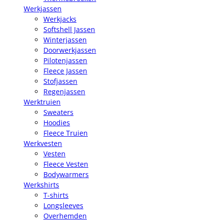
Werkjassen
Werkjacks
Softshell Jassen
Winterjassen
Doorwerkjassen
Pilotenjassen
Fleece Jassen
Stofjassen
Regenjassen
Werktruien
Sweaters
Hoodies
Fleece Truien
Werkvesten
Vesten
Fleece Vesten
Bodywarmers
Werkshirts
T-shirts
Longsleeves
Overhemden