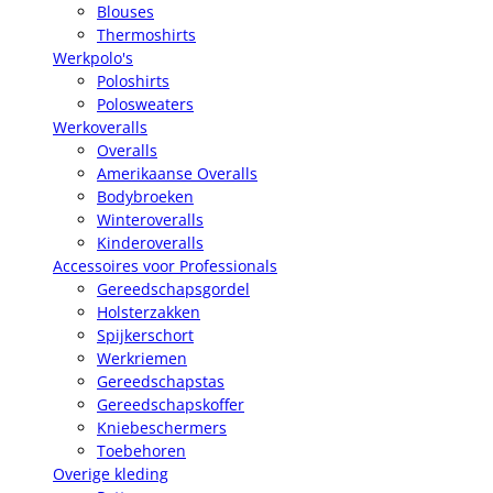
Blouses
Thermoshirts
Werkpolo's
Poloshirts
Polosweaters
Werkoveralls
Overalls
Amerikaanse Overalls
Bodybroeken
Winteroveralls
Kinderoveralls
Accessoires voor Professionals
Gereedschapsgordel
Holsterzakken
Spijkerschort
Werkriemen
Gereedschapstas
Gereedschapskoffer
Kniebeschermers
Toebehoren
Overige kleding