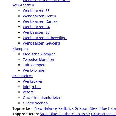
Werklaarzen
Werklaarzen S3
Werklaarzen Heren
Werklaarzen Dames
Werklaarzen S4
Werklaarzen S5
Werklaarzen Onbeveiligd
Werklaarzen Gevoerd
Klompen
Medische klompen
Zweedse klompen
Tuinklompen
Werkklompen
Accessoires
Werksokken
Inlegzolen
Veters
Onderhoudsmiddelen
Overschoenen
Topmerken:
New Balance
Redbrick
Grisport
Steel Blue
Bata
Topproducten:
Steel Blue Southern Cross S3
Grisport 903 