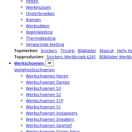
Petten
Werkmutsen
Onderbroeken
Riemen
Werksokken
Regenkleding
Thermokleding
Verwarmde kleding
Topmerken:
Snickers
Tricorp
Bläkläder
Mascot
Helly H
Topproducten:
Snickers Werkbroek 6241
Blåkläder Werkb
Werkschoenen
Veiligheidsschoenen
Werkschoenen Heren
Werkschoenen Dames
Werkschoenen S3
Werkschoenen S2
Werkschoenen S1P
Werkschoenen S1
Werkschoenen Instappers
Werkschoenen Sneakers
Werkschoenen Sportief
Werkschoenen Stalen Neus