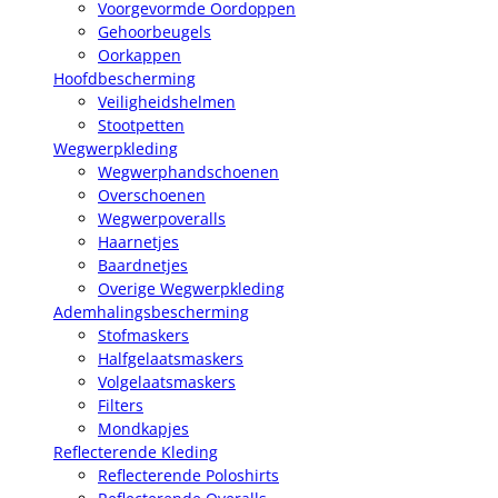
Voorgevormde Oordoppen
Gehoorbeugels
Oorkappen
Hoofdbescherming
Veiligheidshelmen
Stootpetten
Wegwerpkleding
Wegwerphandschoenen
Overschoenen
Wegwerpoveralls
Haarnetjes
Baardnetjes
Overige Wegwerpkleding
Ademhalingsbescherming
Stofmaskers
Halfgelaatsmaskers
Volgelaatsmaskers
Filters
Mondkapjes
Reflecterende Kleding
Reflecterende Poloshirts