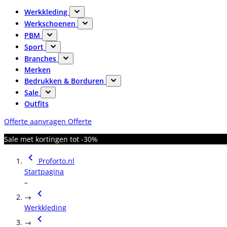
Werkkleding
Werkschoenen
PBM
Sport
Branches
Merken
Bedrukken & Borduren
Sale
Outfits
Offerte aanvragen
Offerte
Sale met kortingen tot -30%
Proforto.nl
Startpagina
–
→
Werkkleding
→