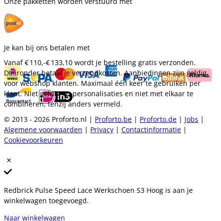
Onze pakketten worden verstuurd met
Je kan bij ons betalen met
Vanaf
€ 110,-
€ 133,10
wordt je bestelling gratis verzonden.
Daaronder betaal je verzendkosten. Aanbiedingen zijn geldig
voor webshop klanten. Maximaal één keer te gebruiken per
klant. Niet geldig op personalisaties en niet met elkaar te
combineren, tenzij anders vermeld.
© 2013 - 2026 Proforto.nl |
Proforto.be
|
Proforto.de
|
Jobs
|
Algemene voorwaarden
|
Privacy
|
Contactinformatie
|
Cookievoorkeuren
Redbrick Pulse Speed Lace Werkschoen S3 Hoog is aan je
winkelwagen toegevoegd.
Naar winkelwagen