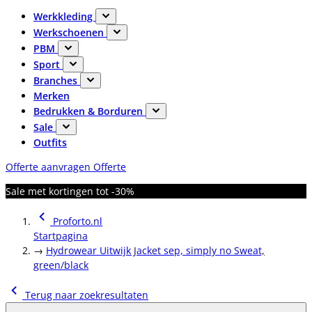
Werkkleding
Werkschoenen
PBM
Sport
Branches
Merken
Bedrukken & Borduren
Sale
Outfits
Offerte aanvragen
Offerte
Sale met kortingen tot -30%
Proforto.nl
Startpagina
→
Hydrowear Uitwijk Jacket sep, simply no Sweat,
green/black
Terug naar zoekresultaten