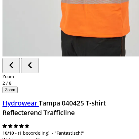
Zoom
2
/
8
Zoom
Hydrowear
Tampa 040425 T-shirt
Reflecterend Trafficline
10/10
-
(
1 beoordeling
)
-
"Fantastisch!"