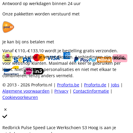
Antwoord op werkdagen binnen 24 uur
Onze pakketten worden verstuurd met
Je kan bij ons betalen met
Vanaf
€ 110,-
€ 133,10
wordt je bestelling gratis verzonden.
Daaronder betaal je verzendkosten. Aanbiedingen zijn geldig
voor webshop klanten. Maximaal één keer te gebruiken per
klant. Niet geldig op personalisaties en niet met elkaar te
combineren, tenzij anders vermeld.
© 2013 - 2026 Proforto.nl |
Proforto.be
|
Proforto.de
|
Jobs
|
Algemene voorwaarden
|
Privacy
|
Contactinformatie
|
Cookievoorkeuren
Redbrick Pulse Speed Lace Werkschoen S3 Hoog is aan je