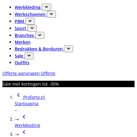
Werkkleding
Werkschoenen
PBM
Sport
Branches
Merken
Bedrukken & Borduren
Sale
Outfits
Offerte aanvragen
Offerte
Sale met kortingen tot -30%
Proforto.nl
Startpagina
–
→
Werkkleding
→