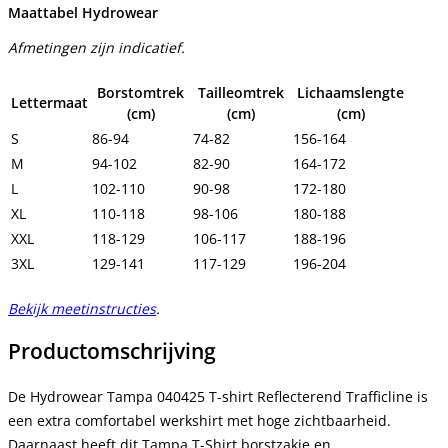
Maattabel Hydrowear
Afmetingen zijn indicatief.
Borstomtrek
Tailleomtrek
Lichaamslengte
Lettermaat
(cm)
(cm)
(cm)
S
86-94
74-82
156-164
M
94-102
82-90
164-172
L
102-110
90-98
172-180
XL
110-118
98-106
180-188
XXL
118-129
106-117
188-196
3XL
129-141
117-129
196-204
Bekijk meetinstructies
.
Productomschrijving
De Hydrowear Tampa 040425 T-shirt Reflecterend Trafficline is
een extra comfortabel werkshirt met hoge zichtbaarheid.
Daarnaast heeft dit Tampa T-Shirt borstzakje en