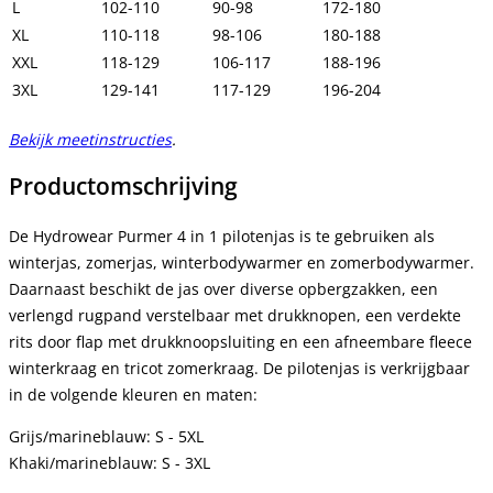
L
102-110
90-98
172-180
XL
110-118
98-106
180-188
XXL
118-129
106-117
188-196
3XL
129-141
117-129
196-204
Bekijk meetinstructies
.
Productomschrijving
De Hydrowear Purmer 4 in 1 pilotenjas is te gebruiken als
winterjas, zomerjas, winterbodywarmer en zomerbodywarmer.
Daarnaast beschikt de jas over diverse opbergzakken, een
verlengd rugpand verstelbaar met drukknopen, een verdekte
rits door flap met drukknoopsluiting en een afneembare fleece
winterkraag en tricot zomerkraag. De pilotenjas is verkrijgbaar
in de volgende kleuren en maten:
Grijs/marineblauw: S - 5XL
Khaki/marineblauw: S - 3XL