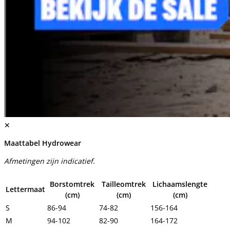
✕
Maattabel Hydrowear
Afmetingen zijn indicatief.
Borstomtrek
Tailleomtrek
Lichaamslengte
Lettermaat
(cm)
(cm)
(cm)
S
86-94
74-82
156-164
M
94-102
82-90
164-172