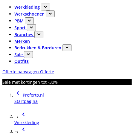
Werkkleding
Werkschoenen
PBM
Sport
Branches
Merken
Bedrukken & Borduren
Sale
Outfits
Offerte aanvragen
Offerte
Sale met kortingen tot -30%
Proforto.nl
Startpagina
–
→
Werkkleding
→