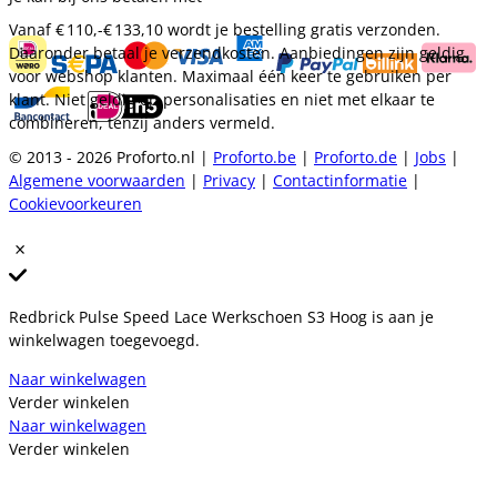
Vanaf
€ 110,-
€ 133,10
wordt je bestelling gratis verzonden.
Daaronder betaal je verzendkosten. Aanbiedingen zijn geldig
voor webshop klanten. Maximaal één keer te gebruiken per
klant. Niet geldig op personalisaties en niet met elkaar te
combineren, tenzij anders vermeld.
© 2013 - 2026 Proforto.nl |
Proforto.be
|
Proforto.de
|
Jobs
|
Algemene voorwaarden
|
Privacy
|
Contactinformatie
|
Cookievoorkeuren
Redbrick Pulse Speed Lace Werkschoen S3 Hoog is aan je
winkelwagen toegevoegd.
Naar winkelwagen
Verder winkelen
Naar winkelwagen
Verder winkelen