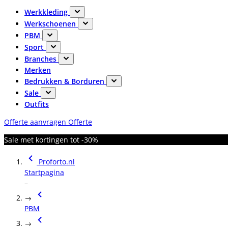
Werkkleding
Werkschoenen
PBM
Sport
Branches
Merken
Bedrukken & Borduren
Sale
Outfits
Offerte aanvragen
Offerte
Sale met kortingen tot -30%
Proforto.nl
Startpagina
–
→
PBM
→