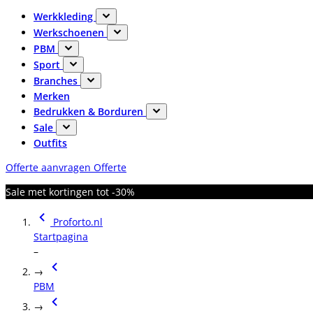
Werkkleding
Werkschoenen
PBM
Sport
Branches
Merken
Bedrukken & Borduren
Sale
Outfits
Offerte aanvragen
Offerte
Sale met kortingen tot -30%
Proforto.nl
Startpagina
–
→
PBM
→